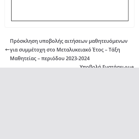
Πρόσκληση υποβολής αιτήσεων μαθητευόμενων
για συμμέτοχη στο Μεταλυκειακό Έτος – Τάξη
Μαθητείας – περιόδου 2023-2024
Υποβολή Ενστάσεων
Πνευματικά Δικαιώματα © 2026
1ο ΕΠΑ.Λ. Νιγρίτας Σερρών
.
Τα πνευματικά δικαιώματα προστατεύονται.
Θέμα:
ColorMag
από ThemeGrill. Κατασκευασμένο με
WordPress
.